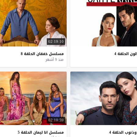
02:19:10
لون
الحلقة
4
مسلسل
خفقان
الحلقة
8
منذ 9 أشهر
02:10:59
وذنوب
الحلقة
4
مسلسل
انا
ليمان
الحلقة
5