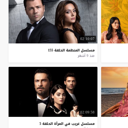
02:10:07
مسلسل
المنظمة
الحلقة
155
منذ 9 أشهر
02:09:58
مسلسل
غريب
في
المرآة
الحلقة
5