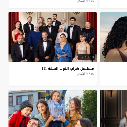
منذ 9 أشهر
02:10:18
مسلسل
شراب
التوت
الحلقة
111
منذ 9 أشهر