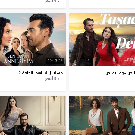
منذ 9 أشهر
02:13:26
بحر سوف يفيض
مسلسل
انا
امها
الحلقة
2
منذ 9 أشهر