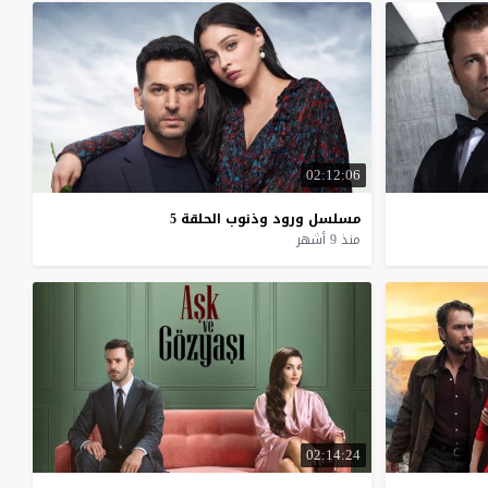
02:12:06
مسلسل
ورود
وذنوب
الحلقة
5
منذ 9 أشهر
02:14:24