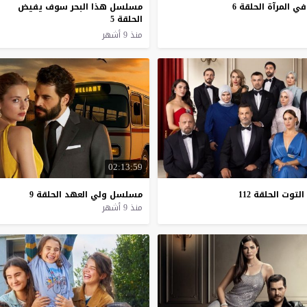
في
المرآة
الحلقة
6
مسلسل هذا البحر سوف يفيض
الحلقة 5
منذ 9 أشهر
02:13:59
التوت
الحلقة
112
مسلسل
ولي
العهد
الحلقة
9
منذ 9 أشهر