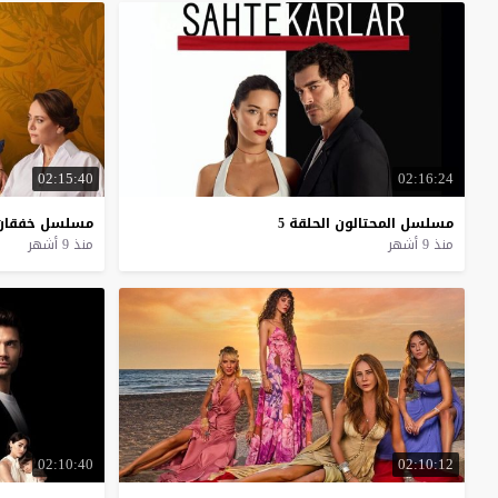
02:15:40
02:16:24
مسلسل
المحتالون
الحلقة
5
مسلسل
خفقان
منذ 9 أشهر
منذ 9 أشهر
02:10:40
02:10:12