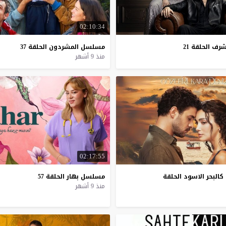
02:10:34
شرف
الحلقة
21
مسلسل
المشردون
الحلقة
37
منذ 9 أشهر
02:17:55
البحر الاسود الحلقة
مسلسل
بهار
الحلقة
57
منذ 9 أشهر