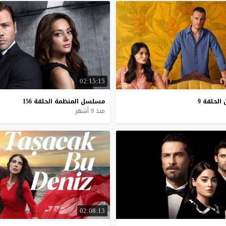
02:15:15
الحلقة
9
مسلسل
المنظمة
الحلقة
156
منذ 9 أشهر
02:08:13