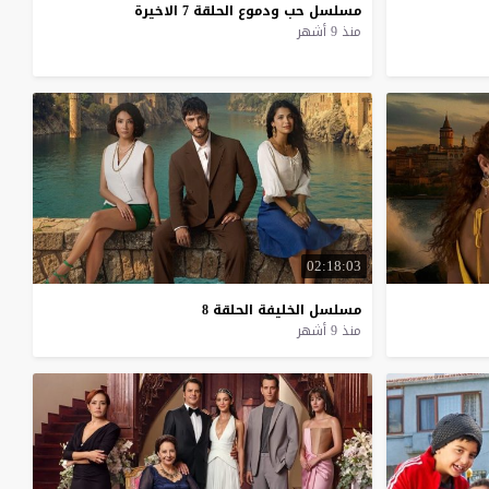
مسلسل
حب
ودموع
الحلقة
7
الاخيرة
منذ 9 أشهر
02:18:03
مسلسل
الخليفة
الحلقة
8
منذ 9 أشهر