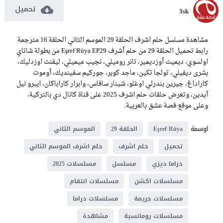
تحميل
3sk
مشاهدة مسلسل حلم اشرف الحلقة 29 الموسم الثاني الحلقة 16 مترجمة
رابط تحميل الحلقة 29 من حلم أشرف Eşref Rüya EP29 من بطولة شاتاي
اولسوي، ديميت أوزديمير، تانر روميلي، نجيب ميميلي، ليفنت اوزدليك،
بشرى ديفيلي، تولجا تكين، ماجد كوبر، جوركيم سفينديك، أوموت
كاراداغ، جيرين بندرلي اوغلو، شينار سافاس، وابرار كاراباكان، ايبرو نيل
آيدين، وتعرض حلقات حلم اشرف 2025 على قناة كانال دي بالتركية،
وعلى موقع قصة عشق بالعربية.
اوسمة
Eşref Rüya
الحلقة 29
الموسم الثاني
تحميل
حلم اشرف
حلم اشرف الموسم الثاني
دراما ديزي
مسلسل
مسلسلات 2025
مسلسلات اكشن
مسلسلات انتقام
مسلسلات جريمة
مسلسلات دراما
مسلسلات رومانسية
مشاهدة