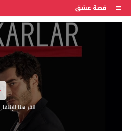
قصة عشق
انقر هنا للإنتق