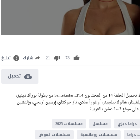
21
78
شارك
تبليغ
تحميل
مشاهدة مسلسل المحتالون الحلقة 14 الثالثة عشر مترجمة للعربية رابط تحميل الحلقة 14 من المحتالون Sahtekarlar‎ EP14 من بطولة بوراك دينيز،
لغينار، هالوك بيلجينر، أوغور أصلان، ناز جوكتان، إرسين اريجي، وإلتشين
دراما ديزي
مسلسل
مسلسلات 2025
دراما
مسلسلات رومانسية
مسلسلات غموض