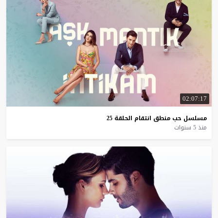
02:07:17
مسلسل
حب
منطق
انتقام
الحلقة
25
منذ 5 سنوات