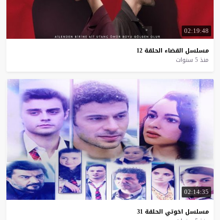
02:19:48
مسلسل
القضاء
الحلقة
12
منذ 5 سنوات
02:14:35
مسلسل
اخوتي
الحلقة
31