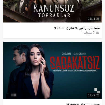
02:11:58
مسلسل
اراضي
بلا
قانون
الحلقة
9
منذ 5 سنوات
01:49:27
مسلسل
الخائن
الحلقة
41