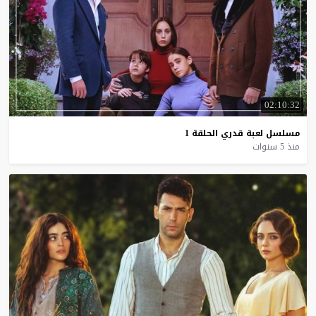
02:10:32
مسلسل
لعبة
قدري
الحلقة
1
منذ 5 سنوات