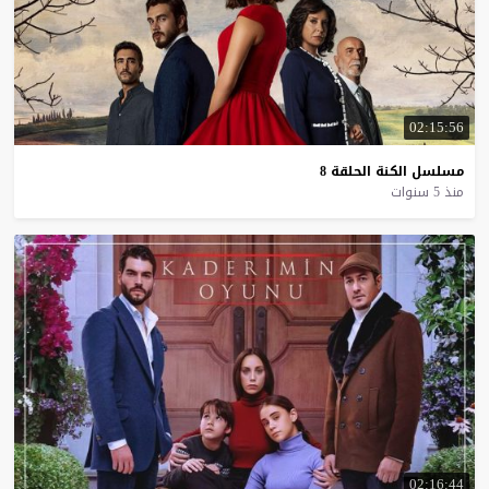
02:15:56
مسلسل
الكنة
الحلقة
8
منذ 5 سنوات
02:16:44