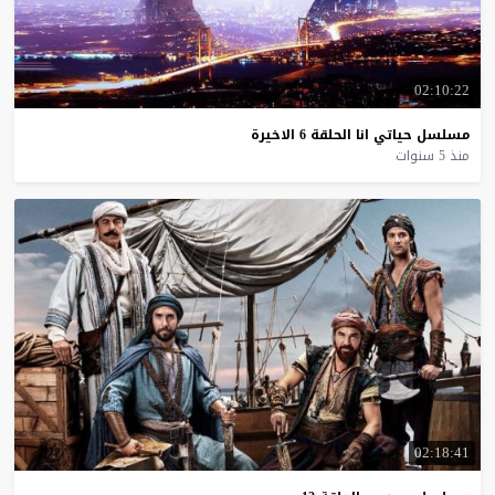
02:10:22
مسلسل
حياتي
انا
الحلقة
6
الاخيرة
منذ 5 سنوات
02:18:41