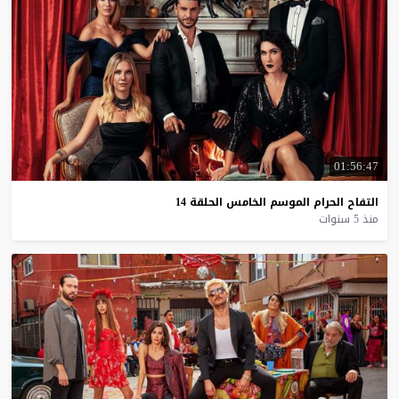
01:56:47
التفاح
الحرام
الموسم
الخامس
الحلقة
14
منذ 5 سنوات