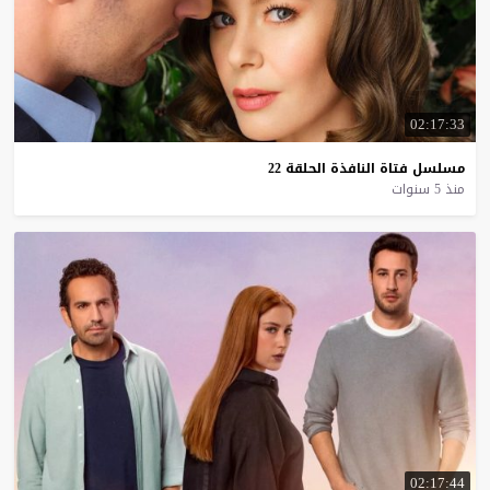
02:17:33
مسلسل
فتاة
النافذة
الحلقة
22
منذ 5 سنوات
02:17:44