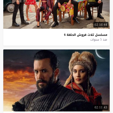
02:16:44
مسلسل
ثلاث
قروش
الحلقة
6
منذ 5 سنوات
02:11:43