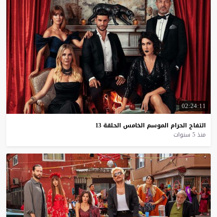
02:24:11
التفاح
الحرام
الموسم
الخامس
الحلقة
13
منذ 5 سنوات