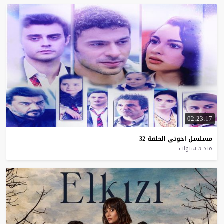
02:23:17
مسلسل
اخوتي
الحلقة
32
منذ 5 سنوات