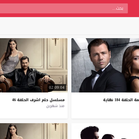
02:09:04
قة 184 نهاية
مسلسل
حلم
اشرف
الحلقة
46
منذ شهرين