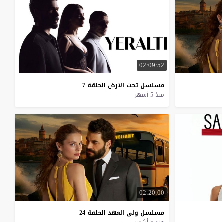
02:09:52
مسلسل
تحت
الارض
الحلقة
7
منذ 5 أشهر
02:20:00
مسلسل
ولي
العهد
الحلقة
24