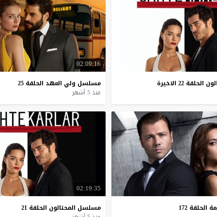
02:09:16
لون
الحلقة
22
الاخيرة
مسلسل
ولي
العهد
الحلقة
25
منذ 5 أشهر
02:19:35
مة
الحلقة
172
مسلسل
المحتالون
الحلقة
21