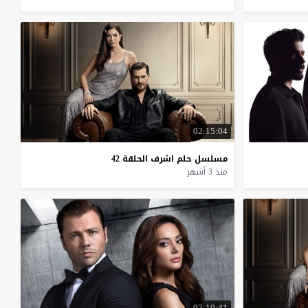
02:15:04
مسلسل
حلم
اشرف
الحلقة
42
منذ 3 أشهر
02:10:41