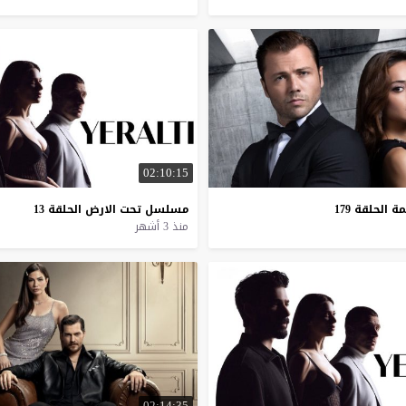
02:10:15
مة
الحلقة
179
مسلسل
تحت
الارض
الحلقة
13
منذ 3 أشهر
02:14:35