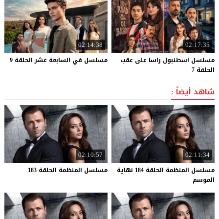
02:14:38
02:17:35
مسلسل اسطنبول راسا على عقب
مسلسل
في
السابعة
عشر
الحلقة
9
الحلقة 7
شاهد أيضاً :
02:10:57
02:11:34
مسلسل المنظمة الحلقة 184 نهاية
مسلسل
المنظمة
الحلقة
183
الموسم