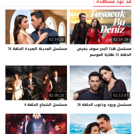
قد تود مشاهدة :
02:19:21
02:10:59
مسلسل هذا البحر سوف يفيض
مسلسل
المدينة
البعيدة
الحلقة
54
الحلقة 31 نهاية الموسم
02:09:20
02:13:07
مسلسل
ورود
وذنوب
الحلقة
26
مسلسل
الشجاع
الحلقة
4