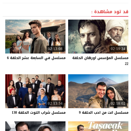
قد تود مشاهدة :
02:13:08
02:19:34
مسلسل المؤسس اورهان الحلقة
مسلسل
في
السابعة
عشر
الحلقة
6
22
02:13:54
02:18:02
مسلسل
انت
من
احب
الحلقة
9
مسلسل
شراب
التوت
الحلقة
130