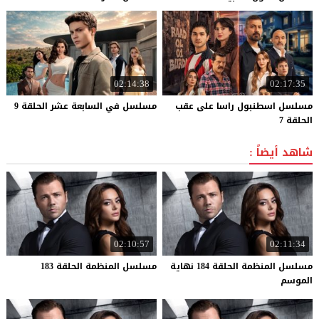
02:14:38
02:17:35
مسلسل اسطنبول راسا على عقب
مسلسل
في
السابعة
عشر
الحلقة
9
الحلقة 7
شاهد أيضاً :
02:10:57
02:11:34
مسلسل المنظمة الحلقة 184 نهاية
مسلسل
المنظمة
الحلقة
183
الموسم