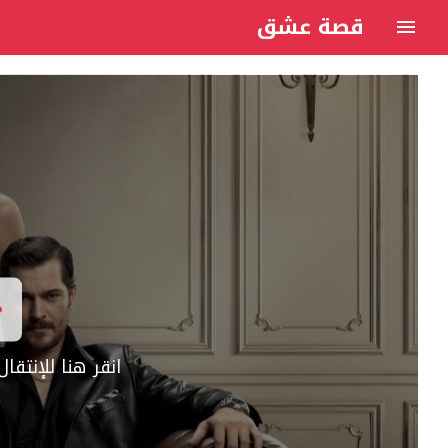
قصة عشق
انقر هنا للإنتق