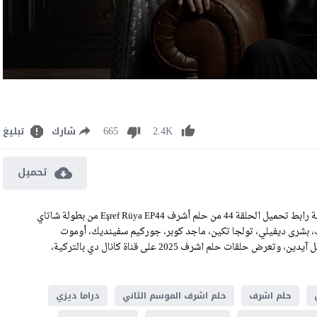
665
2.4K
شارك
تبليغ
تحميل
مشاهدة مسلسل حلم اشرف الحلقة 44 الموسم الثاني الحلقة 31 مترجمة رابط تحميل الحلقة 44 من حلم أشرف Eşref Rüya EP44 من بطولة شاتاي
ك، بشرى ديفيلي، تولجا تكين، ماجد كوبر، جوركيم سفينديك، أوموت
كاراداغ، جيرين بندرلي اوغلو، شينار سافاس، وابرار كاراباكان، ايبرو نيل آيدين، وتعرض حلقات حلم اشرف 2025 على قناة كانال دي بالتركية،
حلم اشرف
حلم اشرف الموسم الثاني
دراما ديزي