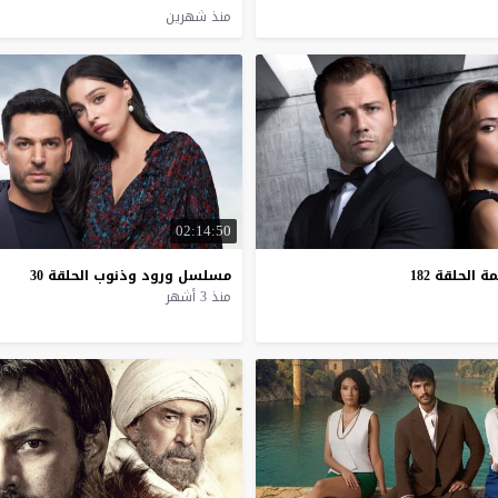
منذ شهرين
02:14:50
مة
الحلقة
182
مسلسل
ورود
وذنوب
الحلقة
30
منذ 3 أشهر