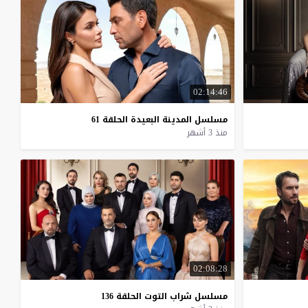
02:14:46
مسلسل
المدينة
البعيدة
الحلقة
61
منذ 3 أشهر
02:08:28
مسلسل
شراب
التوت
الحلقة
136