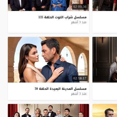
02:09:36
مسلسل
شراب
التوت
الحلقة
135
منذ 3 أشهر
02:18:17
مسلسل
المدينة
البعيدة
الحلقة
59
منذ 3 أشهر