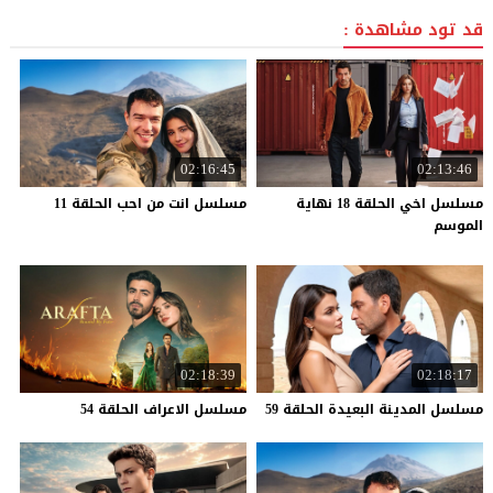
قد تود مشاهدة :
02:16:45
02:13:46
مسلسل اخي الحلقة 18 نهاية
مسلسل
انت
من
احب
الحلقة
11
الموسم
02:18:39
02:18:17
مسلسل
المدينة
البعيدة
الحلقة
59
مسلسل
الاعراف
الحلقة
54