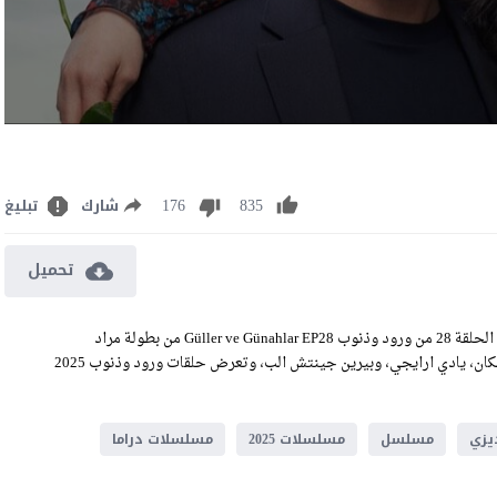
176
835
شارك
تبليغ
تحميل
مشاهدة وتحميل مسلسل ورود وذنوب الحلقة 28 مترجمة للعربية رابط الحلقة 28 من ورود وذنوب Güller ve Günahlar EP28 من بطولة مراد
يلدرم، جيمري بايسال، سيردار أورتشين، أويا أونوستاسي، جوليناي كالكان، يادي ارايجي، وبيرين جينتش الب، وتعرض حلقات ورود وذنوب 2025
ديزي
مسلسل
مسلسلات 2025
مسلسلات دراما