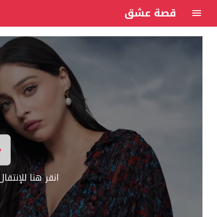
قصة عشق
انقر هنا للإنتق