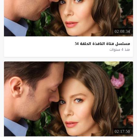
02:08:34
مسلسل
فتاة
النافذة
الحلقة
54
منذ 4 سنوات
02:17:50