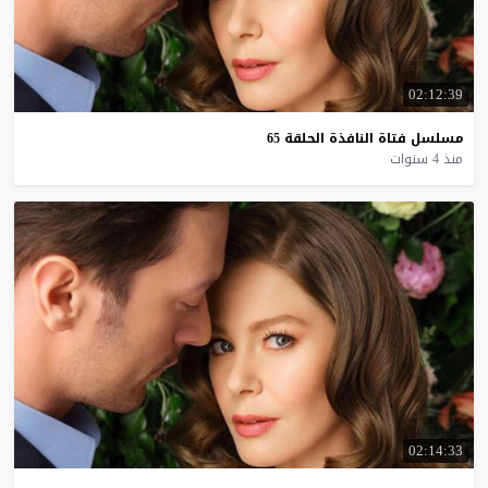
02:12:39
مسلسل
فتاة
النافذة
الحلقة
65
منذ 4 سنوات
02:14:33