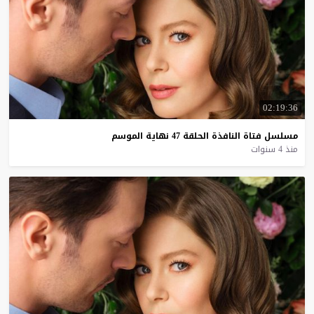
02:19:36
مسلسل
فتاة
النافذة
الحلقة
47
نهاية
الموسم
منذ 4 سنوات