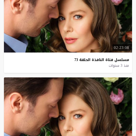
02:23:08
مسلسل
فتاة
النافذة
الحلقة
73
منذ 3 سنوات