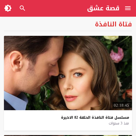
قصة عشق
فتاة النافذة
02:18:45
مسلسل
فتاة
النافذة
الحلقة
82
الاخيرة
منذ 3 سنوات