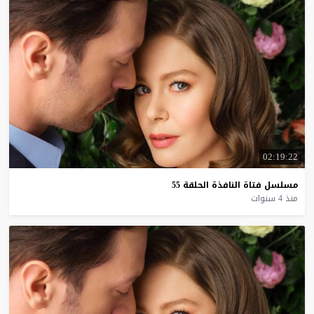
02:19:22
مسلسل
فتاة
النافذة
الحلقة
55
منذ 4 سنوات