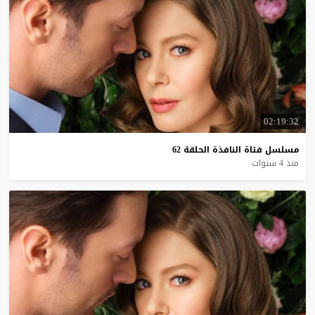
02:19:32
مسلسل
فتاة
النافذة
الحلقة
62
منذ 4 سنوات