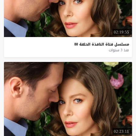
02:19:55
مسلسل
فتاة
النافذة
الحلقة
80
منذ 3 سنوات
02:23:11