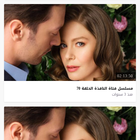
02:13:50
مسلسل
فتاة
النافذة
الحلقة
70
منذ 3 سنوات