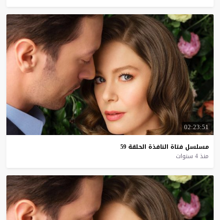
02:23:51
مسلسل
فتاة
النافذة
الحلقة
59
منذ 4 سنوات