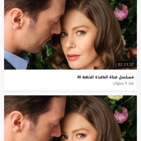
02:13:57
مسلسل
فتاة
النافذة
الحلقة
40
منذ 4 سنوات