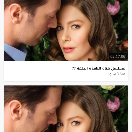
02:17:06
مسلسل
فتاة
النافذة
الحلقة
77
منذ 3 سنوات