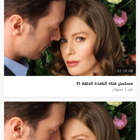
02:20:08
مسلسل
فتاة
النافذة
الحلقة
81
منذ 3 سنوات