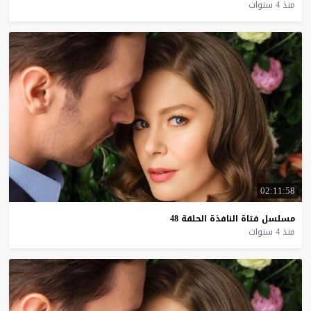
منذ 4 سنوات
02:11:58
مسلسل
فتاة
النافذة
الحلقة
48
منذ 4 سنوات