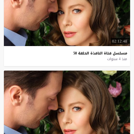
02:12:40
مسلسل
فتاة
النافذة
الحلقة
58
منذ 4 سنوات