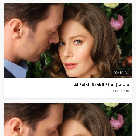
02:19:31
مسلسل
فتاة
النافذة
الحلقة
44
منذ 4 سنوات