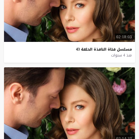
02:18:03
مسلسل
فتاة
النافذة
الحلقة
43
منذ 4 سنوات
02:14:32