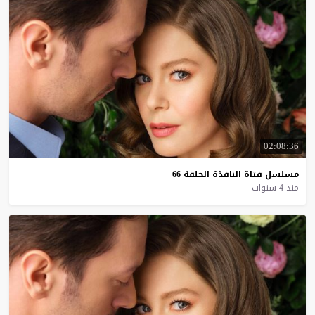
02:08:36
مسلسل
فتاة
النافذة
الحلقة
66
منذ 4 سنوات