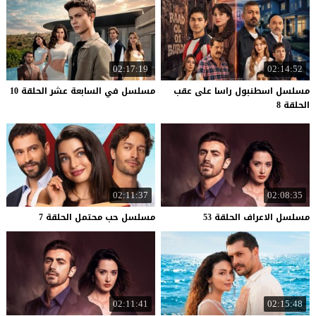
02:17:19
02:14:52
مسلسل اسطنبول راسا على عقب
مسلسل
في
السابعة
عشر
الحلقة
10
الحلقة 8
02:11:37
02:08:35
مسلسل
الاعراف
الحلقة
53
مسلسل
حب
محتمل
الحلقة
7
02:11:41
02:15:48