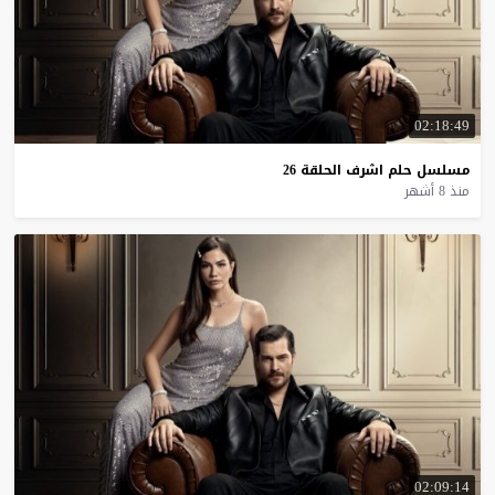
02:18:49
مسلسل
حلم
اشرف
الحلقة
26
منذ 8 أشهر
02:09:14