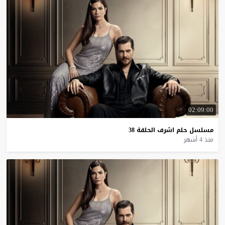
02:09:00
مسلسل
حلم
اشرف
الحلقة
38
منذ 4 أشهر