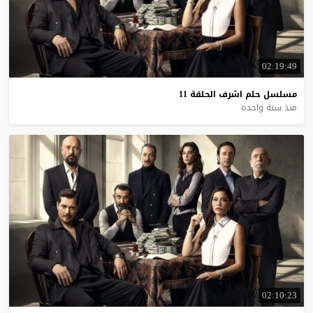
02:19:49
مسلسل
حلم
اشرف
الحلقة
11
منذ سنة واحدة
02:10:23