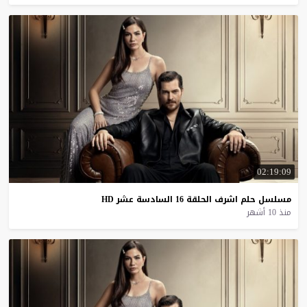
02:19:09
مسلسل
حلم
اشرف
الحلقة
16
السادسة
عشر
HD
منذ 10 أشهر