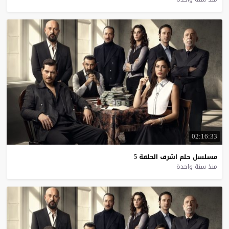
02:16:33
مسلسل
حلم
اشرف
الحلقة
5
منذ سنة واحدة