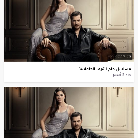
02:17:29
مسلسل
حلم
اشرف
الحلقة
34
منذ 5 أشهر