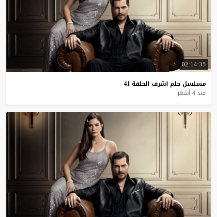
02:14:35
مسلسل
حلم
اشرف
الحلقة
41
منذ 4 أشهر