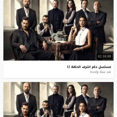
02:18:09
مسلسل
حلم
اشرف
الحلقة
12
منذ سنة واحدة