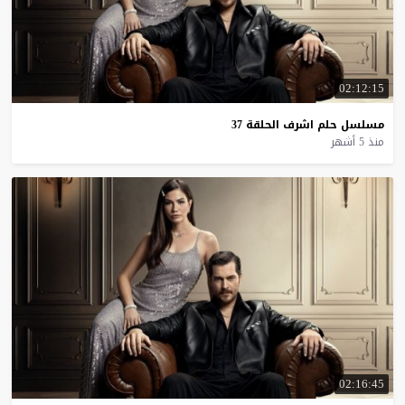
02:12:15
مسلسل
حلم
اشرف
الحلقة
37
منذ 5 أشهر
02:16:45