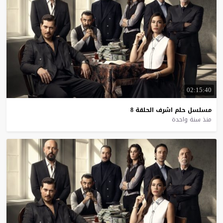
02:15:40
مسلسل
حلم
اشرف
الحلقة
8
منذ سنة واحدة