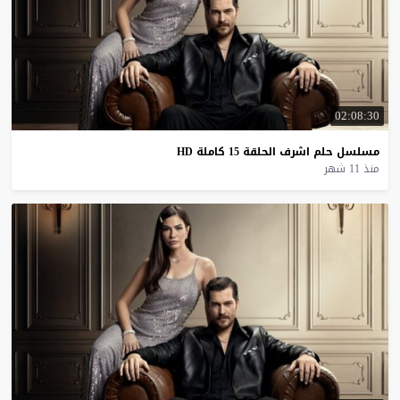
02:08:30
مسلسل
حلم
اشرف
الحلقة
15
كاملة
HD
منذ 11 شهر