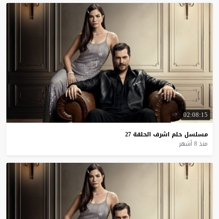
02:08:15
مسلسل
حلم
اشرف
الحلقة
27
منذ 8 أشهر