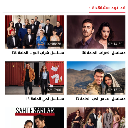
قد تود مشاهدة :
02:08:28
02:14:59
مسلسل
الاعراف
الحلقة
56
مسلسل
شراب
التوت
الحلقة
136
02:17:00
02:15:25
مسلسل
انت
من
احب
الحلقة
13
مسلسل
اخي
الحلقة
13