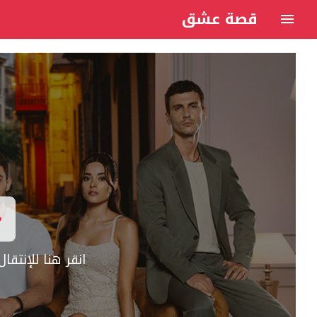
قصة عشق
انقر هنا للإنتق