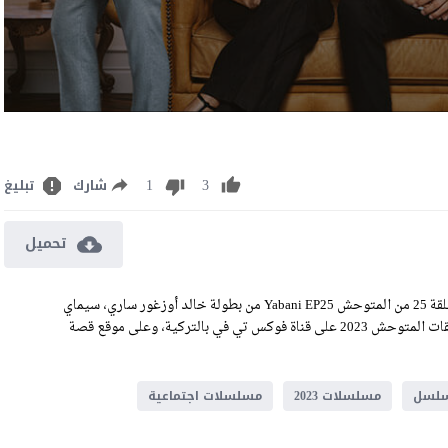
1
3
شارك
تبليغ
تحميل
مشاهدة مسلسل المتوحش الحلقة 25 مترجمة للعربية رابط تحميل الحلقة 25 من المتوحش Yabani EP25 من بطولة خالد أوزغور ساري، سيماي
بارلاس، يورداير أوكور، بيرتان أسلاني، وشيبنام بيلجيتش، وتعرض حلقات المتوحش 2023 على قناة فوكس تي في بالتركية، وعلى موقع قصة
لسل
مسلسلات 2023
مسلسلات اجتماعية