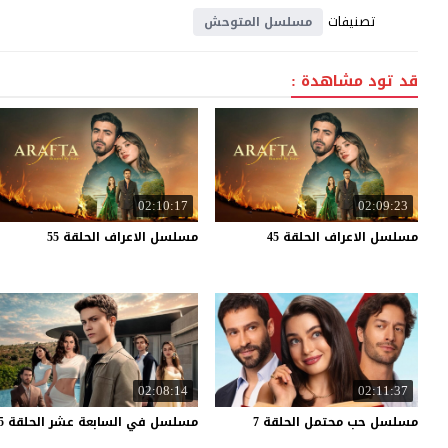
تصنيفات
مسلسل المتوحش
قد تود مشاهدة :
02:10:17
02:09:23
مسلسل
الاعراف
الحلقة
45
مسلسل
الاعراف
الحلقة
55
02:08:14
02:11:37
مسلسل
حب
محتمل
الحلقة
7
مسلسل
في
السابعة
عشر
الحلقة
5