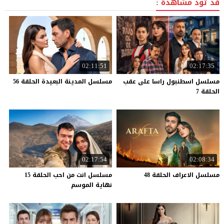
قد تود مشاهدة :
02:11:51
02:17:35
مسلسل اسطنبول راسا على عقب
مسلسل
المدينة
البعيدة
الحلقة
56
الحلقة 7
02:17:54
02:08:34
مسلسل
الاعراف
الحلقة
48
مسلسل انت من احب الحلقة 15
نهاية الموسم