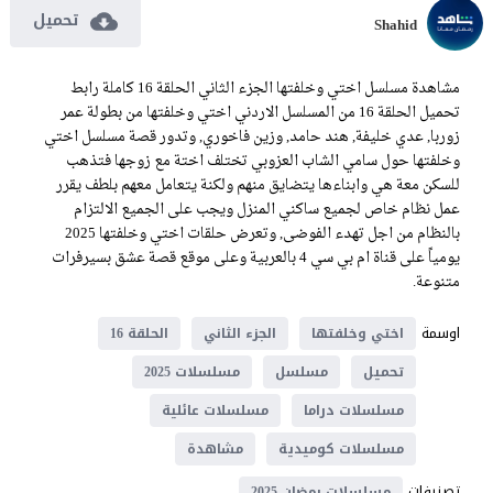
تحميل
Shahid
مشاهدة مسلسل اختي وخلفتها الجزء الثاني الحلقة 16 كاملة رابط
تحميل الحلقة 16 من المسلسل الاردني اختي وخلفتها من بطولة عمر
زوربا, عدي خليفة, هند حامد, وزين فاخوري, وتدور قصة مسلسل اختي
وخلفتها حول سامي الشاب العزوبي تختلف اختة مع زوجها فتذهب
للسكن معة هي وابناءها يتضايق منهم ولكنة يتعامل معهم بلطف يقرر
عمل نظام خاص لجميع ساكني المنزل ويجب على الجميع الالتزام
بالنظام من اجل تهدء الفوضى, وتعرض حلقات اختي وخلفتها 2025
يومياً على قناة ام بي سي 4 بالعربية وعلى موقع قصة عشق بسيرفرات
متنوعة.
اوسمة
اختي وخلفتها
الجزء الثاني
الحلقة 16
تحميل
مسلسل
مسلسلات 2025
مسلسلات دراما
مسلسلات عائلية
مسلسلات كوميدية
مشاهدة
تصنيفات
مسلسلات رمضان 2025