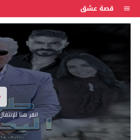
قصة عشق
انقر هنا للإنتق