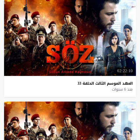
02:22:10
العهد
الموسم
الثالث
الحلقة
33
منذ 6 سنوات