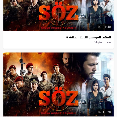
02:01:40
العهد
الموسم
الثالث
الحلقة
6
منذ 6 سنوات
02:15:20