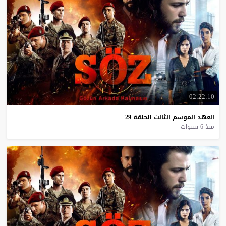
02:22:10
العهد
الموسم
الثالث
الحلقة
29
منذ 6 سنوات