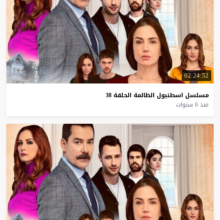
02:24:52
مسلسل
اسطنبول
الظالمة
الحلقة
38
منذ 6 سنوات