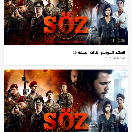
01:42:36
العهد
الموسم
الثالث
الحلقة
10
منذ 6 سنوات