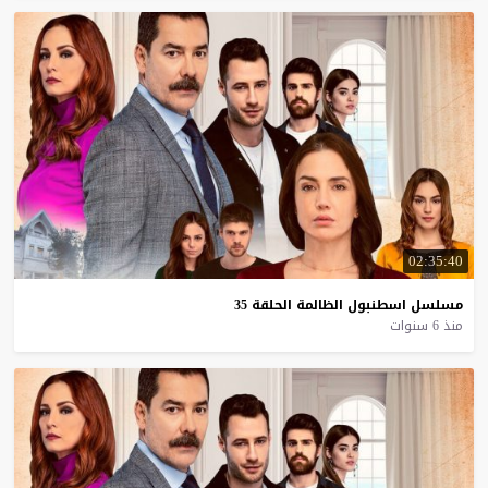
02:35:40
مسلسل
اسطنبول
الظالمة
الحلقة
35
منذ 6 سنوات