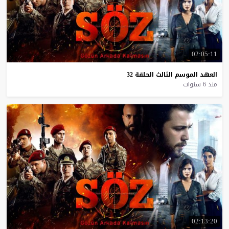
02:05:11
العهد
الموسم
الثالث
الحلقة
32
منذ 6 سنوات
02:13:20