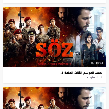
02:10:41
العهد
الموسم
الثالث
الحلقة
11
منذ 6 سنوات