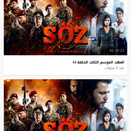
02:10:22
العهد
الموسم
الثالث
الحلقة
14
منذ 6 سنوات