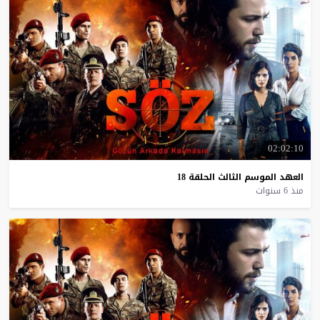
02:02:10
العهد
الموسم
الثالث
الحلقة
18
منذ 6 سنوات