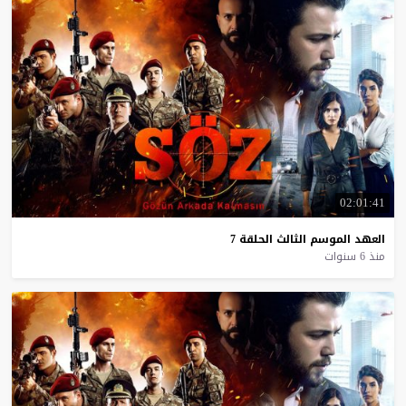
02:01:41
العهد
الموسم
الثالث
الحلقة
7
منذ 6 سنوات