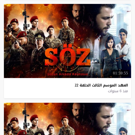
01:59:55
العهد
الموسم
الثالث
الحلقة
22
منذ 6 سنوات