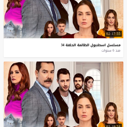
02:17:55
مسلسل
اسطنبول
الظالمة
الحلقة
34
منذ 6 سنوات
02:19:24