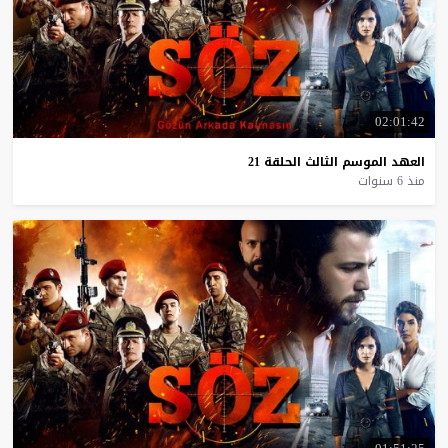
02:01:42
العهد
الموسم
الثالث
الحلقة
21
منذ 6 سنوات