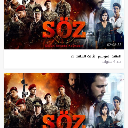
02:08:55
العهد
الموسم
الثالث
الحلقة
25
منذ 6 سنوات