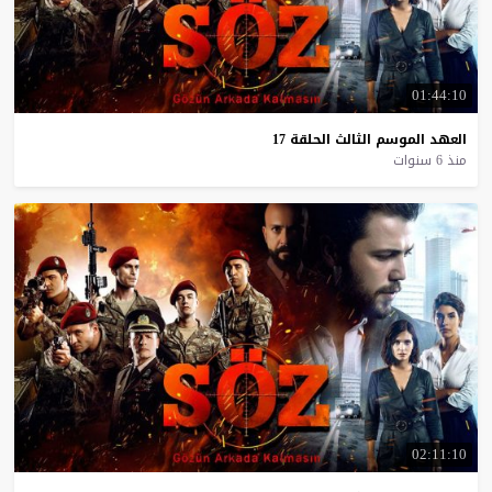
01:44:10
العهد
الموسم
الثالث
الحلقة
17
منذ 6 سنوات
02:11:10