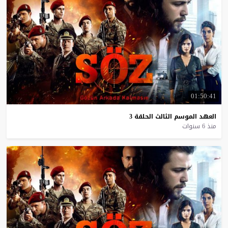
01:50:41
العهد
الموسم
الثالث
الحلقة
3
منذ 6 سنوات