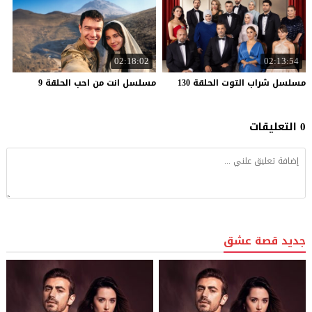
02:18:02
02:13:54
مسلسل
شراب
التوت
الحلقة
130
مسلسل
انت
من
احب
الحلقة
9
0 التعليقات
جديد قصة عشق