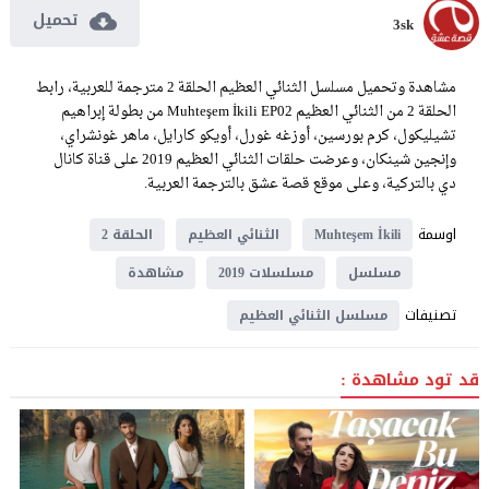
تحميل
3sk
مشاهدة وتحميل مسلسل الثنائي العظيم الحلقة 2 مترجمة للعربية، رابط
الحلقة 2 من الثنائي العظيم Muhteşem İkili EP02 من بطولة إبراهيم
تشيليكول، كرم بورسين، أوزغه غورل، أويكو كارايل، ماهر غونشراي،
وإنجين شينكان، وعرضت حلقات الثنائي العظيم 2019 على قناة كانال
دي بالتركية، وعلى موقع قصة عشق بالترجمة العربية.
اوسمة
Muhteşem İkili
الثنائي العظيم
الحلقة 2
مسلسل
مسلسلات 2019
مشاهدة
تصنيفات
مسلسل الثنائي العظيم
قد تود مشاهدة :