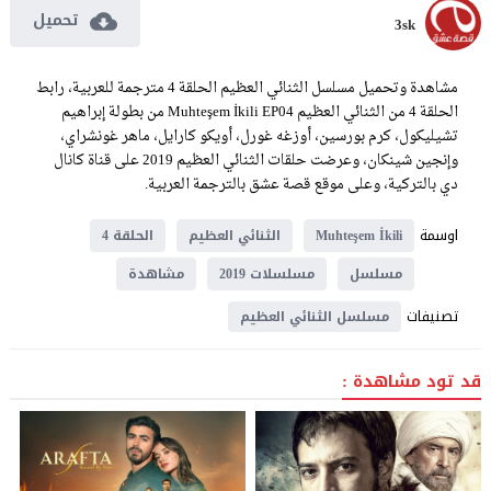
تحميل
3sk
مشاهدة وتحميل مسلسل الثنائي العظيم الحلقة 4 مترجمة للعربية، رابط
الحلقة 4 من الثنائي العظيم Muhteşem İkili EP04 من بطولة إبراهيم
تشيليكول، كرم بورسين، أوزغه غورل، أويكو كارايل، ماهر غونشراي،
وإنجين شينكان، وعرضت حلقات الثنائي العظيم 2019 على قناة كانال
دي بالتركية، وعلى موقع قصة عشق بالترجمة العربية.
اوسمة
Muhteşem İkili
الثنائي العظيم
الحلقة 4
مسلسل
مسلسلات 2019
مشاهدة
تصنيفات
مسلسل الثنائي العظيم
قد تود مشاهدة :