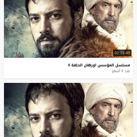
02:19:49
مسلسل
المؤسس
اورهان
الحلقة
6
منذ 8 أشهر