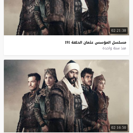
02:21:38
مسلسل
المؤسس
عثمان
الحلقة
191
منذ سنة واحدة
02:16:50