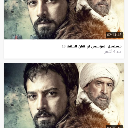
02:14:45
مسلسل
المؤسس
اورهان
الحلقة
13
منذ 6 أشهر