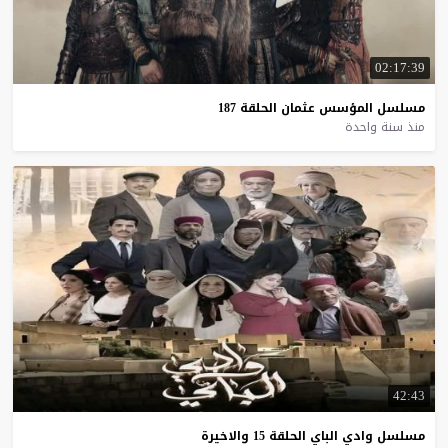
02:17:39
مسلسل
المؤسس
عثمان
الحلقة
187
منذ سنة واحدة
42:43
مسلسل
وادي
الباي
الحلقة
15
والاخيرة