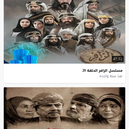
47:52
مسلسل
الزافر
الحلقة
29
منذ سنة واحدة