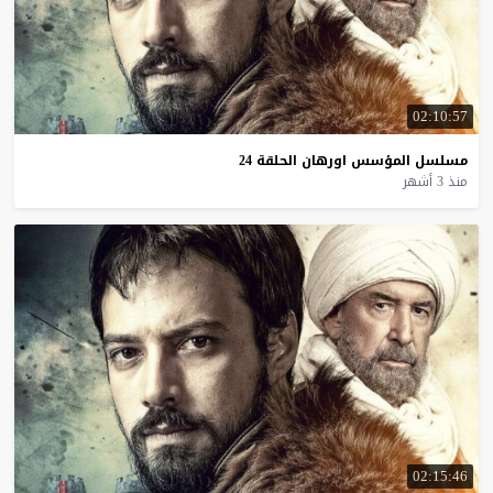
02:10:57
مسلسل
المؤسس
اورهان
الحلقة
24
منذ 3 أشهر
02:15:46