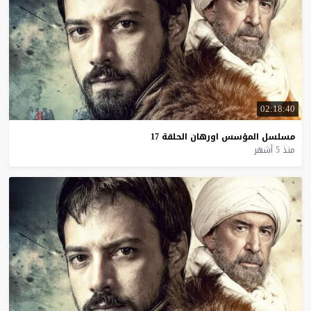
02:18:40
مسلسل
المؤسس
اورهان
الحلقة
17
منذ 5 أشهر