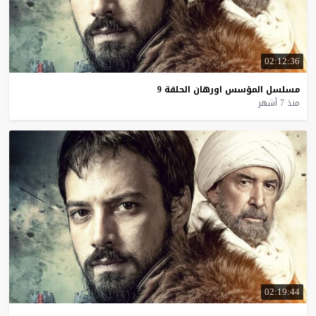
02:12:36
مسلسل
المؤسس
اورهان
الحلقة
9
منذ 7 أشهر
02:19:44