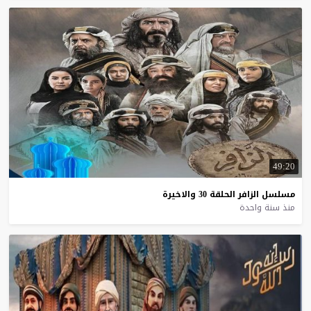
49:20
مسلسل
الزافر
الحلقة
30
والاخيرة
منذ سنة واحدة