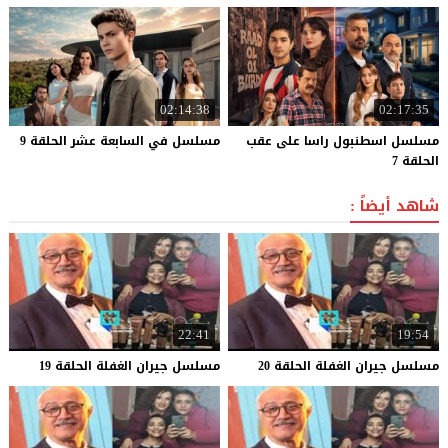
02:14:38
02:17:35
مسلسل اسطنبول راسا على عقب
مسلسل
في
السابعة
عشر
الحلقة
9
الحلقة 7
شاهد أيضاً :
22:41
19:54
مسلسل
جيران
الغفلة
الحلقة
20
مسلسل
جيران
الغفلة
الحلقة
19