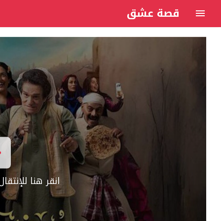
قصة عشق
انقر هنا للإنتق