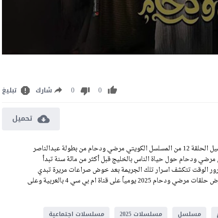
0
0
شارك
تبليغ
تحميل
مشاهدة مسلسل مرضي ودحام الجزء الثاني الحلقة 12 كاملة رابط تحميل الحلقة 12 من المسلسل الكويتي مرضي ودحام من بطولة عبدالناصر
ضي ودحام حول حياة الناس بالخليج قبل أكثر من مائة سنة تبدأ
مرور الوقت تتكشف اسرار تلك الجريمة بعد خوض صراعات مريرة تبدي
ملامحها نفسيات بعض البشر عندما تحيك مكائدها لاسباب غريبة, وتعرض حلقات مرضي ودحام 2025 يومياً على قناة ام بي سي 4 بالعربية وعلى
مسلسل
مسلسلات 2025
مسلسلات اجتماعية