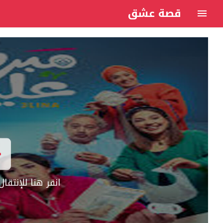
قصة عشق
انقر هنا للإنتق