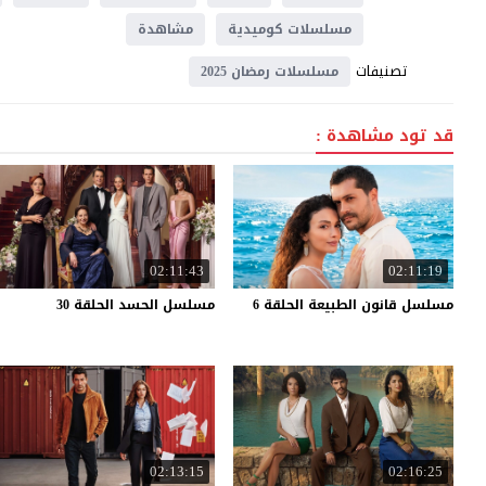
مسلسلات كوميدية
مشاهدة
تصنيفات
مسلسلات رمضان 2025
قد تود مشاهدة :
02:11:43
02:11:19
مسلسل
قانون
الطبيعة
الحلقة
6
مسلسل
الحسد
الحلقة
30
02:13:15
02:16:25