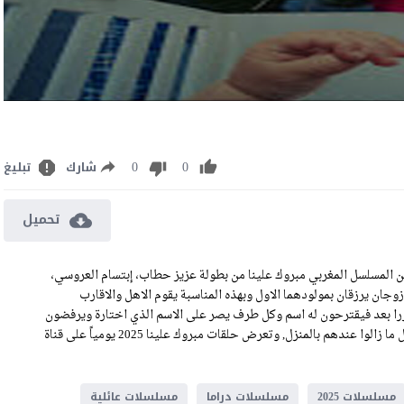
0
0
شارك
تبليغ
تحميل
دة مسلسل مبروك علينا الحلقة 27 كاملة رابط تحميل الحلقة 27 من المسلسل المغربي مبروك علينا من بطولة عزيز حطاب، إبتسام العروسي،
ن يرزقان بمولودهما الاول وبهذه المناسبة يقوم الاهل والاقارب
يقررا بعد فيقترحون له اسم وكل طرف يصر على الاسم الذي اختارة ويرفضون
المغادرة الا بعد اختيار اسم المولود بطابع كوميدي تتوالى الايام والاهل ما زالوا عندهم بالمنزل, وتعرض حلقات مبروك علينا 2025 يومياً على قناة
مسلسلات 2025
مسلسلات دراما
مسلسلات عائلية