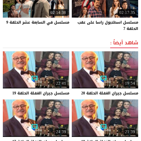
02:14:38
02:17:35
مسلسل اسطنبول راسا على عقب
مسلسل
في
السابعة
عشر
الحلقة
9
الحلقة 7
شاهد أيضاً :
22:41
19:54
مسلسل
جيران
الغفلة
الحلقة
20
مسلسل
جيران
الغفلة
الحلقة
19
24:39
21:39