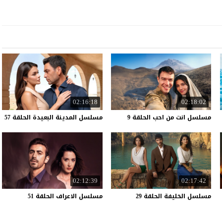
02:16:18
02:18:02
مسلسل
انت
من
احب
الحلقة
9
مسلسل
المدينة
البعيدة
الحلقة
57
02:12:39
02:17:42
مسلسل
الخليفة
الحلقة
29
مسلسل
الاعراف
الحلقة
51