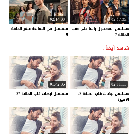
02:14:38
02:17:35
مسلسل اسطنبول راسا على عقب
مسلسل في السابعة عشر الحلقة
الحلقة 7
9
شاهد أيضاً :
01:42:36
02:11:11
مسلسل نبضات قلب الحلقة 28
مسلسل
نبضات
قلب
الحلقة
27
الاخيرة