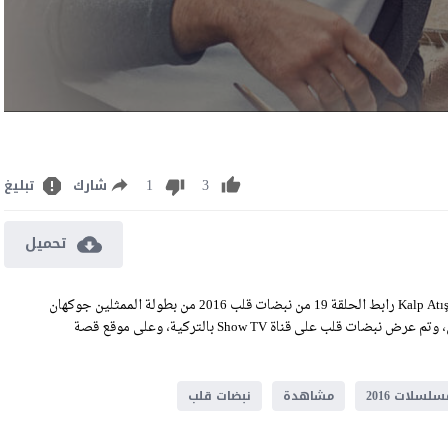
1
3
شارك
تبليغ
تحميل
مشاهدة وتحميل مسلسل نبضات قلب الحلقة 19 مترجم للعربية Kalp Atışı EP19 رابط الحلقة 19 من نبضات قلب 2016 من بطولة الممثلين جوكهان
ألكان، أويكو كارايل، ايجه كوكينلي، علي بوراك جيلان، وميرفي تشاران، وتم عرض نبضات قلب على قناة Show TV بالتركية، وعلى موقع قصة
سلسلات 2016
مشاهدة
نبضات قلب