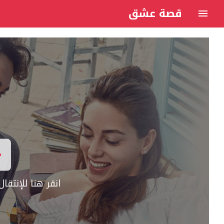
قصة عشق
انقر هنا للإنتق