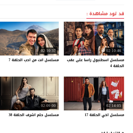
قد تود مشاهدة :
02:10:37
02:10:40
مسلسل اسطنبول راسا على عقب
مسلسل
انت
من
احب
الحلقة
7
الحلقة 4
02:09:00
02:14:05
مسلسل
اخي
الحلقة
17
مسلسل
حلم
اشرف
الحلقة
38