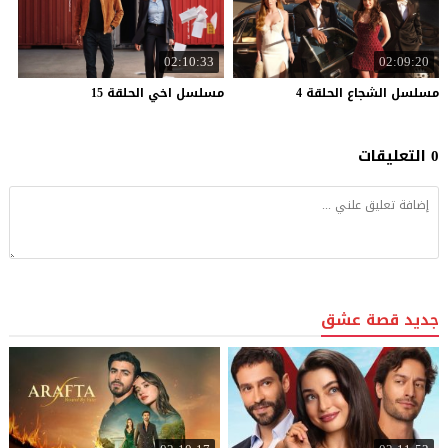
02:10:33
02:09:20
مسلسل
الشجاع
الحلقة
4
مسلسل
اخي
الحلقة
15
0 التعليقات
جديد قصة عشق