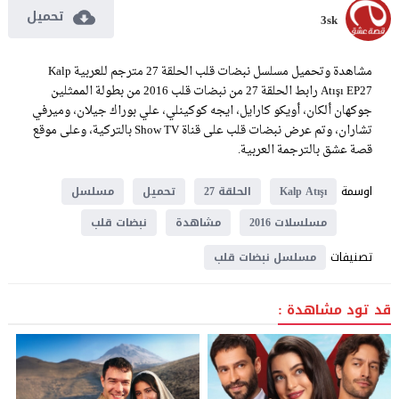
تحميل
3sk
مشاهدة وتحميل مسلسل نبضات قلب الحلقة 27 مترجم للعربية Kalp
Atışı EP27 رابط الحلقة 27 من نبضات قلب 2016 من بطولة الممثلين
جوكهان ألكان، أويكو كارايل، ايجه كوكينلي، علي بوراك جيلان، وميرفي
تشاران، وتم عرض نبضات قلب على قناة Show TV بالتركية، وعلى موقع
قصة عشق بالترجمة العربية.
اوسمة
Kalp Atışı
الحلقة 27
تحميل
مسلسل
مسلسلات 2016
مشاهدة
نبضات قلب
تصنيفات
مسلسل نبضات قلب
قد تود مشاهدة :