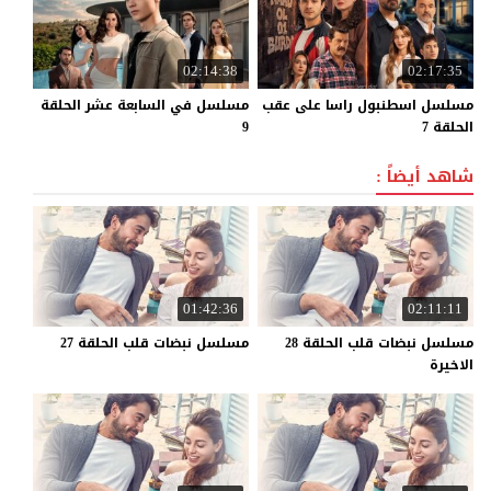
02:14:38
02:17:35
مسلسل اسطنبول راسا على عقب
مسلسل في السابعة عشر الحلقة
الحلقة 7
9
شاهد أيضاً :
01:42:36
02:11:11
مسلسل نبضات قلب الحلقة 28
مسلسل
نبضات
قلب
الحلقة
27
الاخيرة