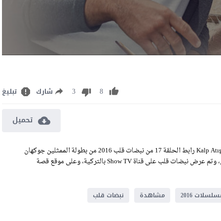
3
8
شارك
تبليغ
تحميل
مشاهدة وتحميل مسلسل نبضات قلب الحلقة 17 مترجم للعربية Kalp Atışı EP17 رابط الحلقة 17 من نبضات قلب 2016 من بطولة الممثلين جوكهان
ألكان، أويكو كارايل، ايجه كوكينلي، علي بوراك جيلان، وميرفي تشاران، وتم عرض نبضات قلب على قناة Show TV بالتركية، وعلى موقع قصة
سلسلات 2016
مشاهدة
نبضات قلب