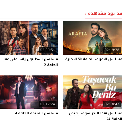
قد تود مشاهدة :
02:09:51
02:19:28
مسلسل
الاعراف
الحلقة
50
الاخيرة
مسلسل اسطنبول راسا على عقب
الحلقة 2
02:12:24
02:18:47
مسلسل هذا البحر سوف يفيض
مسلسل
القبيحة
الحلقة
4
الحلقة 24