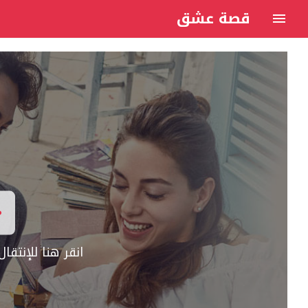
قصة عشق
انقر هنا للإنتق