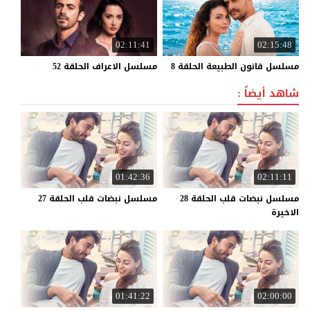
02:11:41
02:15:48
مسلسل
قانون
الطبيعة
الحلقة
8
مسلسل
الاعراف
الحلقة
52
شاهد أيضاً :
01:42:36
02:11:11
مسلسل نبضات قلب الحلقة 28
مسلسل
نبضات
قلب
الحلقة
27
الاخيرة
01:41:22
02:00:00