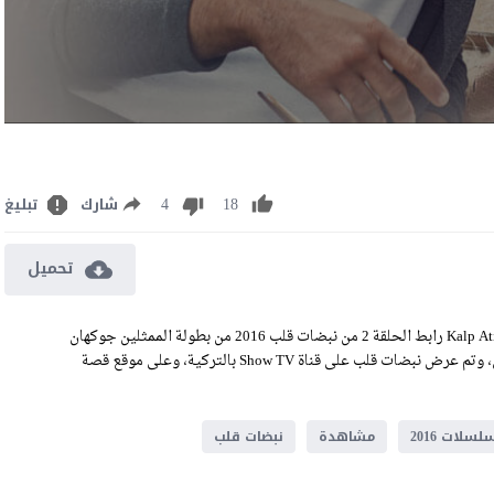
4
18
شارك
تبليغ
تحميل
مشاهدة وتحميل مسلسل نبضات قلب الحلقة 2 مترجم للعربية Kalp Atışı EP02 رابط الحلقة 2 من نبضات قلب 2016 من بطولة الممثلين جوكهان
ألكان، أويكو كارايل، ايجه كوكينلي، علي بوراك جيلان، وميرفي تشاران، وتم عرض نبضات قلب على قناة Show TV بالتركية، وعلى موقع قصة
سلات 2016
مشاهدة
نبضات قلب