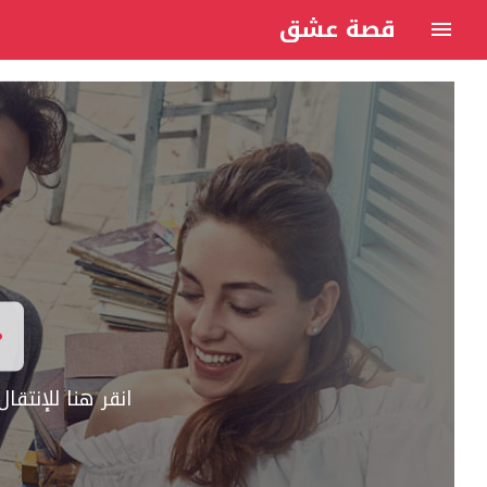
قصة عشق
انقر هنا للإنتق