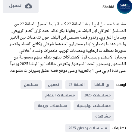
تحميل
Shahid
مشاهدة مسلسل ابن الباشا الحلقة 27 كاملة رابط تحميل الحلقة 27 من
المسلسل العراقي ابن الباشا من بطولة بكر خالد, هند نزار, أنعام الربيعي,
وسامان العزاوي, وتدور قصة مسلسل ابن الباشا حول تقاطعات بين الخير
والشر عندما يتصارع ابناء مسئولين احدهما شرطي يكافح الفساد والاخر
متورط بمنظمات ارهابية وعصابات تهريب مخدرات وفساد أخلاقي
وتجارة الاعضاء وبسبب قوة الاشتباكات بينهم تنظم معهم مجموعة من
الفاسدين يصبحون تحت السيطرة, وتعرض حلقات ابن الباشا 2025 يومياً
على قناة ام بي سي 4 بالعربية وعلى موقع قصة عشق بسيرفرات متنوعة.
اوسمة
ابن الباشا
الحلقة 27
تحميل
مسلسل
مسلسلات 2025
مسلسلات انتقام
مسلسلات بوليسية
مسلسلات جريمة
مشاهدة
تصنيفات
مسلسلات رمضان 2025