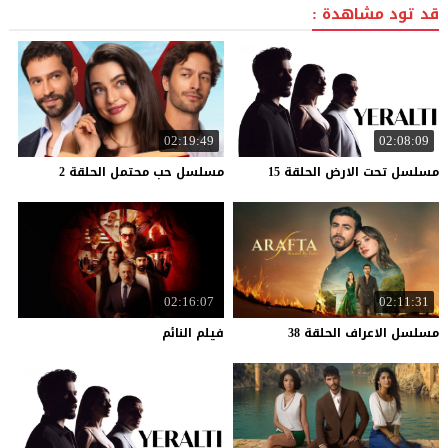
قد تود مشاهدة :
02:19:49
02:08:09
مسلسل
تحت
الارض
الحلقة
15
مسلسل
حب
محتمل
الحلقة
2
02:16:07
02:11:31
مسلسل
الاعراف
الحلقة
38
فيلم
النائم