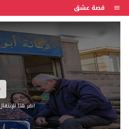
قصة عشق
انقر هنا للإنتق