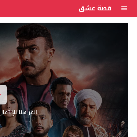
قصة عشق
انقر هنا للإنتق