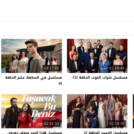
02:17:19
02:16:44
مسلسل
شراب
التوت
الحلقة
132
مسلسل في السابعة عشر الحلقة
10
02:14:53
02:14:50
مسلسل
الحسد
الحلقة
32
مسلسل هذا البحر سوف يفيض