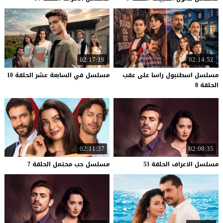
02:17:19
02:14:52
مسلسل اسطنبول راسا على عقب
مسلسل
في
السابعة
عشر
الحلقة
10
الحلقة 8
02:11:37
02:08:35
مسلسل
الاعراف
الحلقة
53
مسلسل
حب
محتمل
الحلقة
7