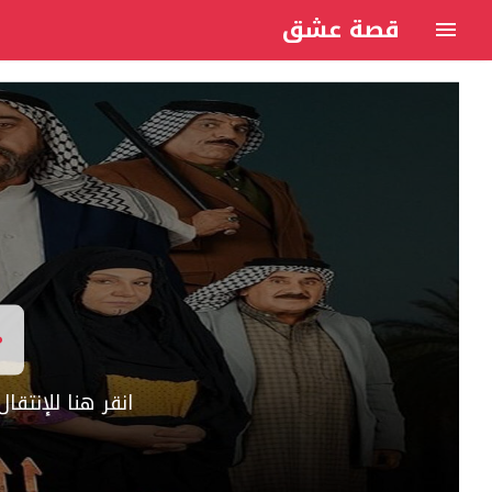
قصة عشق
انقر هنا للإنتق