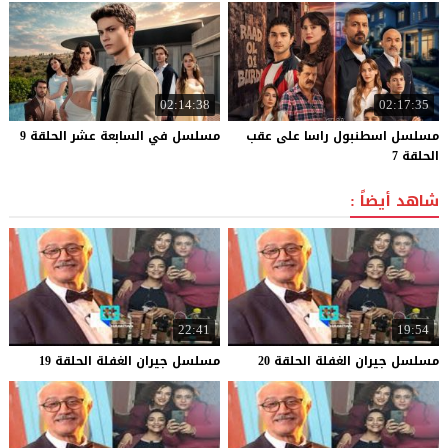
02:14:38
02:17:35
مسلسل اسطنبول راسا على عقب
مسلسل
في
السابعة
عشر
الحلقة
9
الحلقة 7
شاهد أيضاً :
22:41
19:54
مسلسل
جيران
الغفلة
الحلقة
20
مسلسل
جيران
الغفلة
الحلقة
19