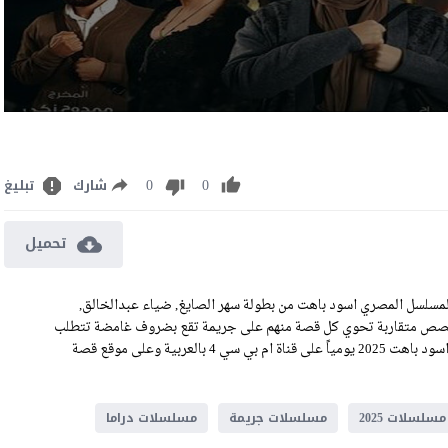
0
0
شارك
تبليغ
تحميل
لسل اسود باهت الحلقة 7 كاملة رابط تحميل الحلقة 7 من المسلسل المصري اسود باهت من بطولة سهر الصايغ, ضياء عبدالخالق,
صص متقاربة تحوي كل قصة منهم على جريمة تقع بضروف غامضة تتطلب
اكتشافها لتتعقد الامور وتظهر اسرار لم تكن بالحسبان, وتعرض حلقات اسود باهت 2025 يومياً على قناة ام بي سي 4 بالعربية وعلى موقع قصة
مسلسلات 2025
مسلسلات جريمة
مسلسلات دراما