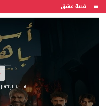
قصة عشق
انقر هنا للإنتق