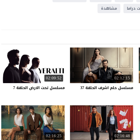
 دراما
مشاهدة
02:09:52
02:12:15
مسلسل
حلم
اشرف
الحلقة
37
مسلسل
تحت
الارض
الحلقة
7
02:16:25
02:16:48