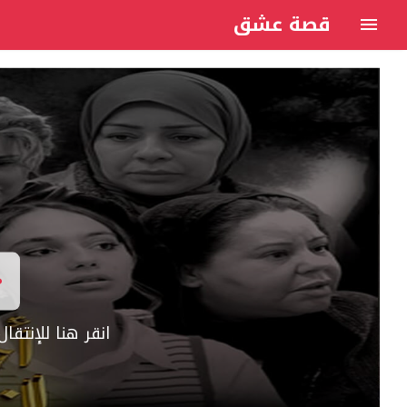
قصة عشق
انقر هنا للإنتق