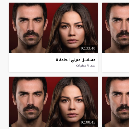
02:33:40
مسلسل
منزلي
الحلقة
8
منذ 6 سنوات
02:00:45