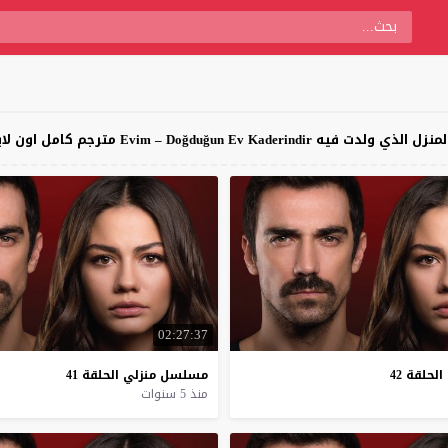
ترجم كامل اون لاين على موقع قصة عشق
02:27:37
الحلقة
42
مسلسل
منزلي
الحلقة
41
منذ 5 سنوات