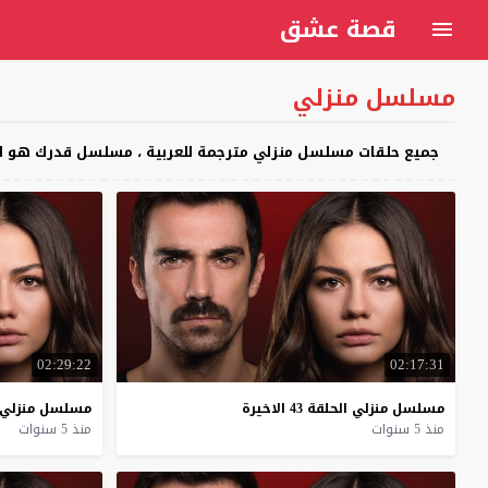
قصة عشق
مسلسل منزلي
جميع حلقات مسلسل منزلي مترجمة للعربية ، مسلسل قدرك هو المنزل الذي ولدت فيه Evim – Doğduğun Ev Kaderindir م
02:29:22
02:17:31
مسلسل
منزلي
الحلقة
43
الاخيرة
مسلسل
منزلي
منذ 5 سنوات
منذ 5 سنوات