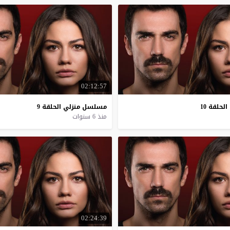
02:12:57
الحلقة
10
مسلسل
منزلي
الحلقة
9
منذ 6 سنوات
02:24:39