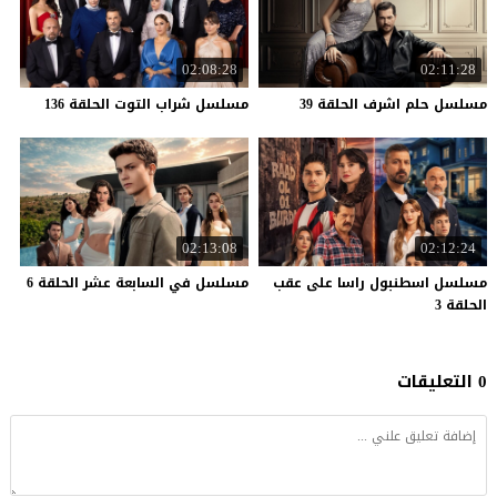
02:08:28
02:11:28
مسلسل
حلم
اشرف
الحلقة
39
مسلسل
شراب
التوت
الحلقة
136
02:13:08
02:12:24
مسلسل اسطنبول راسا على عقب
مسلسل
في
السابعة
عشر
الحلقة
6
الحلقة 3
0 التعليقات