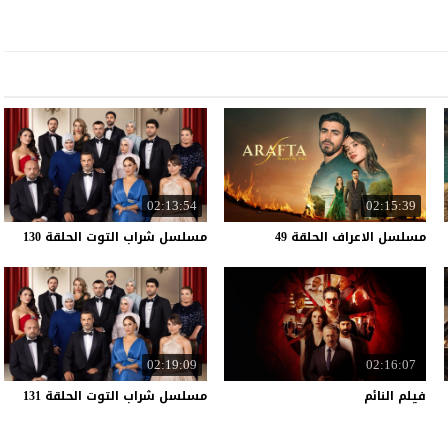
02:13:54
02:15:39
مسلسل
الاعراف
الحلقة
49
مسلسل
شراب
التوت
الحلقة
130
02:19:09
02:16:07
فيلم
النائم
مسلسل
شراب
التوت
الحلقة
131