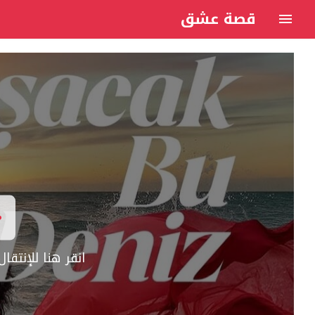
قصة عشق
انقر هنا للإنتق