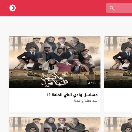
42:08
مسلسل
وادي
الباي
الحلقة
12
منذ سنة واحدة