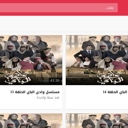
43:30
الباي
الحلقة
14
مسلسل
وادي
الباي
الحلقة
13
منذ سنة واحدة