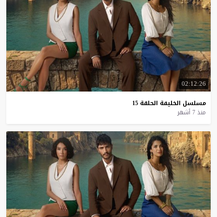
02:12:26
مسلسل
الخليفة
الحلقة
15
منذ 7 أشهر