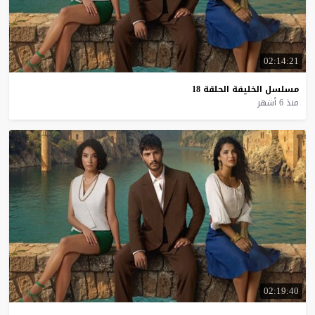
02:14:21
مسلسل
الخليفة
الحلقة
18
منذ 6 أشهر
02:19:40