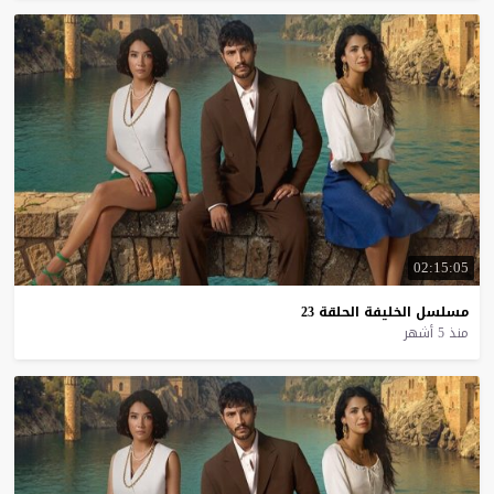
02:15:05
مسلسل
الخليفة
الحلقة
23
منذ 5 أشهر