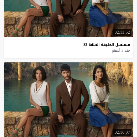
02:13:52
مسلسل
الخليفة
الحلقة
33
منذ 3 أشهر
02:16:07