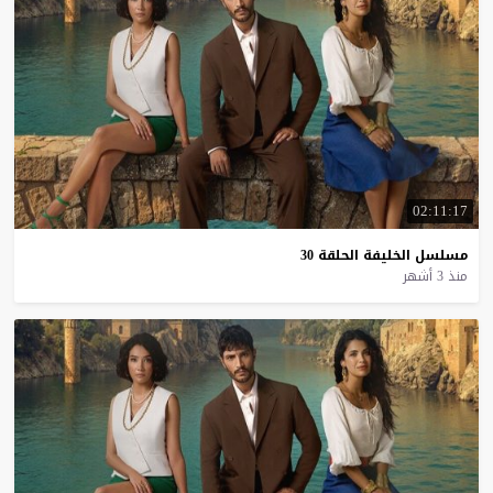
02:11:17
مسلسل
الخليفة
الحلقة
30
منذ 3 أشهر