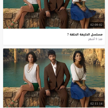
02:09:02
مسلسل
الخليفة
الحلقة
7
منذ 9 أشهر
02:11:14