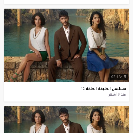
02:13:15
مسلسل
الخليفة
الحلقة
12
منذ 8 أشهر