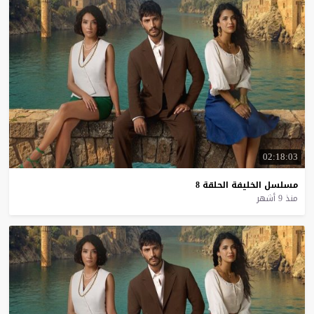
02:18:03
مسلسل
الخليفة
الحلقة
8
منذ 9 أشهر