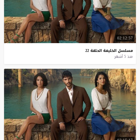
02:12:57
مسلسل
الخليفة
الحلقة
22
منذ 5 أشهر