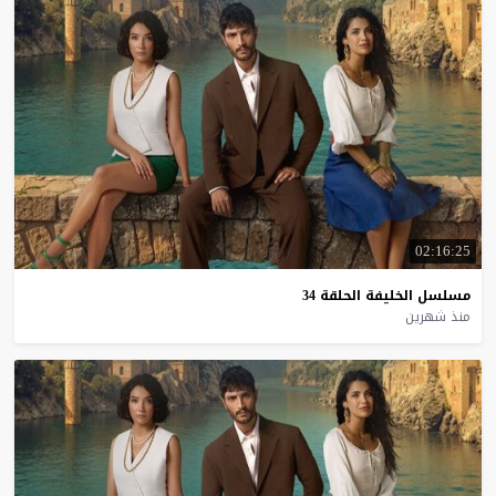
02:16:25
مسلسل
الخليفة
الحلقة
34
منذ شهرين