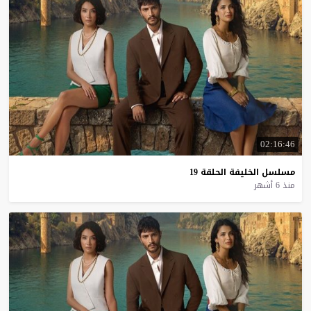
02:16:46
مسلسل
الخليفة
الحلقة
19
منذ 6 أشهر