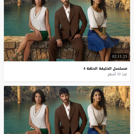
02:11:23
مسلسل
الخليفة
الحلقة
4
منذ 10 أشهر