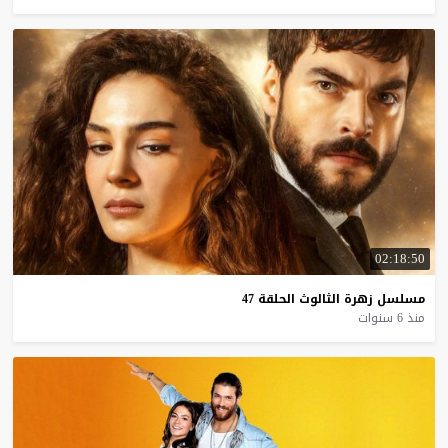
02:18:50
مسلسل
زهرة
الثالوث
الحلقة
47
منذ 6 سنوات