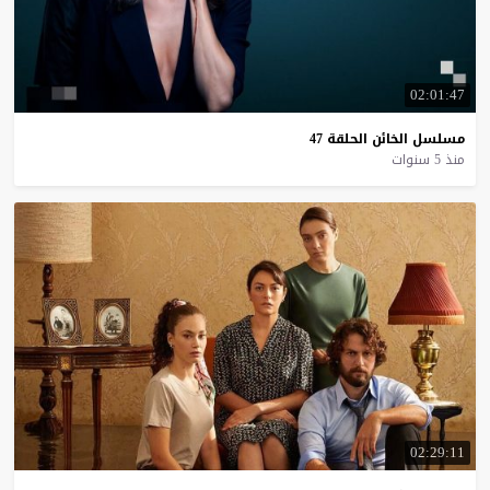
02:01:47
مسلسل
الخائن
الحلقة
47
منذ 5 سنوات
02:29:11