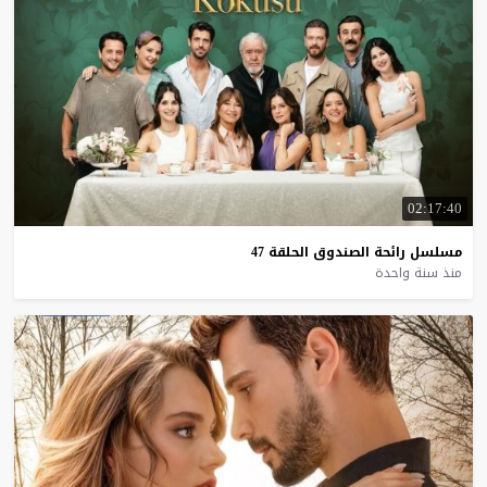
02:17:40
مسلسل
رائحة
الصندوق
الحلقة
47
منذ سنة واحدة