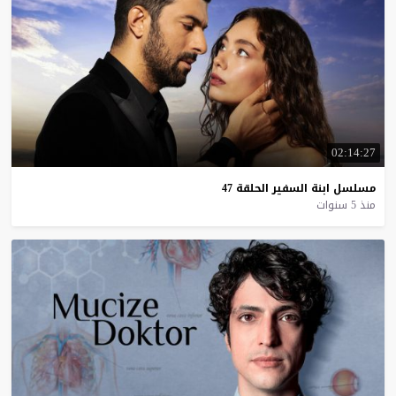
02:14:27
مسلسل
ابنة
السفير
الحلقة
47
منذ 5 سنوات