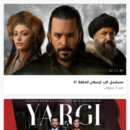
02:11:40
مسلسل
الب
ارسلان
الحلقة
47
منذ 3 سنوات