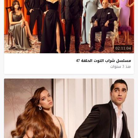
02:11:04
مسلسل
شراب
التوت
الحلقة
47
منذ 3 سنوات