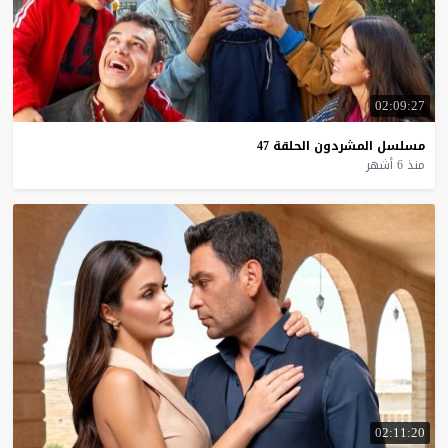
02:09:27
مسلسل
المشردون
الحلقة
47
منذ 6 أشهر
02:11:20