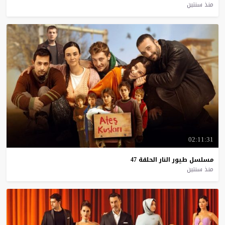
منذ سنتين
02:11:31
مسلسل
طيور
النار
الحلقة
47
منذ سنتين