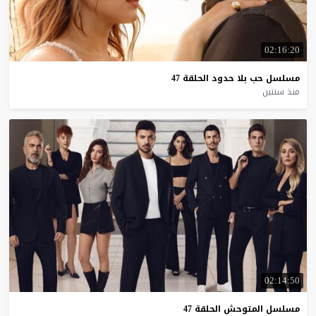
02:16:20
مسلسل
حب
بلا
حدود
الحلقة
47
منذ سنتين
02:14:50
مسلسل
المتوحش
الحلقة
47