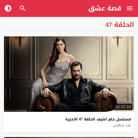
قصة عشق
الحلقة 47
02:15:10
مسلسل
حلم
اشرف
الحلقة
47
الاخيرة
منذ شهرين