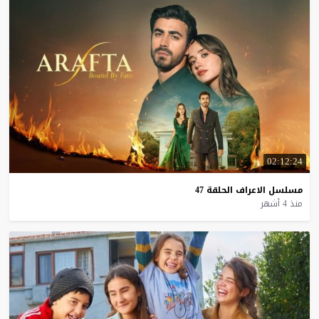
02:12:24
مسلسل
الاعراف
الحلقة
47
منذ 4 أشهر